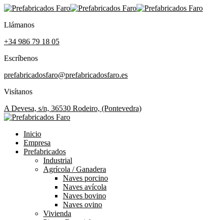
Llámanos
+34 986 79 18 05
Escríbenos
prefabricadosfaro@prefabricadosfaro.es
Visítanos
A Devesa, s/n, 36530 Rodeiro, (Pontevedra)
Inicio
Empresa
Prefabricados
Industrial
Agrícola / Ganadera
Naves porcino
Naves avícola
Naves bovino
Naves ovino
Vivienda